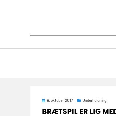
Skip
to
content
Posted
8. oktober 2017
Underholdning
on
BRÆTSPIL ER LIG ME