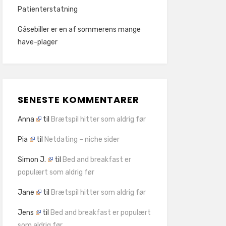
Patienterstatning
Gåsebiller er en af sommerens mange
have-plager
SENESTE KOMMENTARER
Anna
til
Brætspil hitter som aldrig før
Pia
til
Netdating – niche sider
Simon J.
til
Bed and breakfast er
populært som aldrig før
Jane
til
Brætspil hitter som aldrig før
Jens
til
Bed and breakfast er populært
som aldrig før