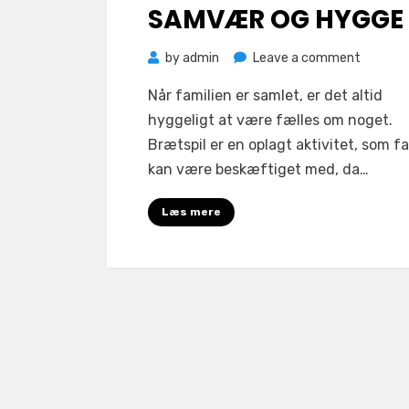
SAMVÆR OG HYGGE
on
by
admin
Leave a comment
Brætspi
Når familien er samlet, er det altid
er
hyggeligt at være fælles om noget.
lig
Brætspil er en oplagt aktivitet, som f
med
kan være beskæftiget med, da…
samvær
og
Læs mere
hygge