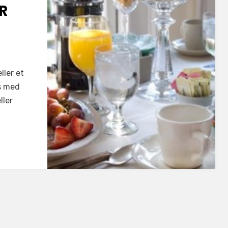
R
ller et
s med
ller
st
t