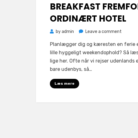
BREAKFAST FREMFO
ORDINÆRT HOTEL
on
by
admin
Leave a comment
Vælg
Planlægger dig og kæresten en ferie e
Bed
lille hyggeligt weekendophold? Så læ
&
lige her. Ofte når vi rejser udenlands e
Breakfa
bare udenbys, så…
fremfor
ordinær
Læs mere
hotel