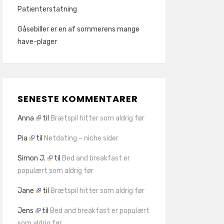
Patienterstatning
Gåsebiller er en af sommerens mange
have-plager
SENESTE KOMMENTARER
Anna
til
Brætspil hitter som aldrig før
Pia
til
Netdating – niche sider
Simon J.
til
Bed and breakfast er
populært som aldrig før
Jane
til
Brætspil hitter som aldrig før
Jens
til
Bed and breakfast er populært
som aldrig før