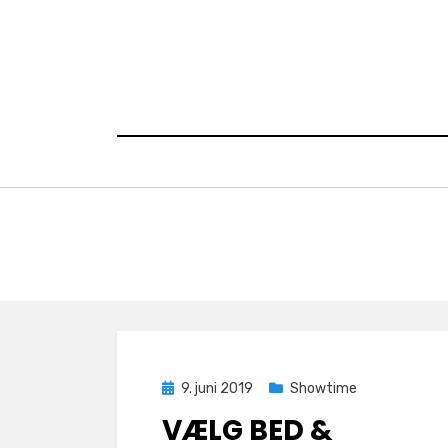
Skip
to
content
Posted
9. juni 2019
Showtime
on
VÆLG BED &