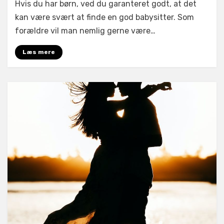
Hvis du har børn, ved du garanteret godt, at det
kan
være
kan være svært at finde en god babysitter. Som
svært
forældre vil man nemlig gerne være…
at
finde
Læs mere
en
god
babysitter