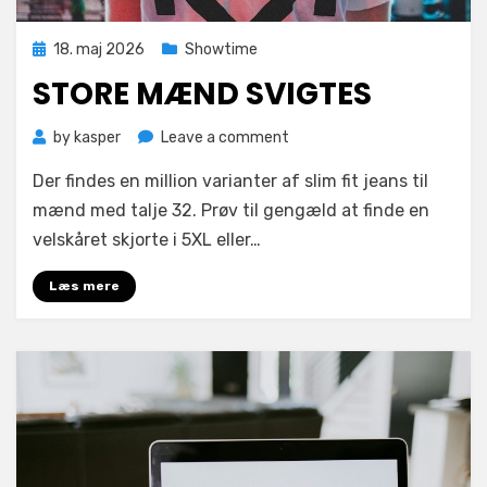
Posted
18. maj 2026
Showtime
on
STORE MÆND SVIGTES
on
by
kasper
Leave a comment
Store
Der findes en million varianter af slim fit jeans til
mænd
svigtes
mænd med talje 32. Prøv til gengæld at finde en
velskåret skjorte i 5XL eller…
Læs mere