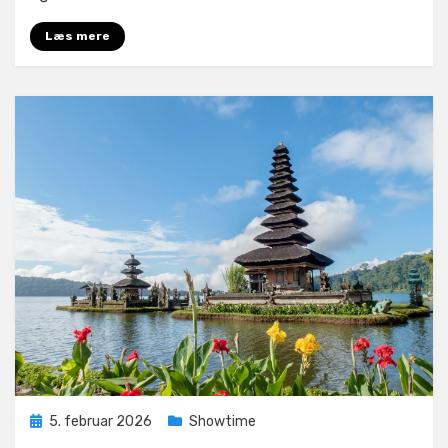
dem
som
Læs mere
søger
sex
Posted
5. februar 2026
Showtime
on