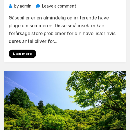
on
by
admin
Leave a comment
Gåsebiller
Gåsebiller er en almindelig og irriterende have-
er
en
plage om sommeren. Disse små insekter kan
af
forårsage store problemer for din have, især hvis
sommerens
deres antal bliver for…
mange
have-
Læs mere
plager