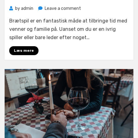
on
by
admin
Leave a comment
Brætspil
Brætspil er en fantastisk måde at tilbringe tid med
giver
timevis
venner og familie på. Uanset om du er en ivrig
af
spiller eller bare leder efter noget…
sjov
og
Læs mere
underholdning