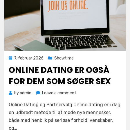
Posted
7. februar 2026
Showtime
on
ONLINE DATING ER OGSÅ
FOR DEM SOM SØGER SEX
on
by
admin
Leave a comment
Online
Online Dating og Partnervalg Online dating er i dag
dating
er
en udbredt metode til at møde nye mennesker,
også
både med henblik på seriøse forhold, venskaber,
for
og…