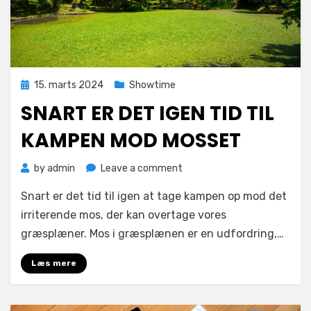
Posted
15. marts 2024
Showtime
on
SNART ER DET IGEN TID TIL
KAMPEN MOD MOSSET
on
by
admin
Leave a comment
Snart
Snart er det tid til igen at tage kampen op mod det
er
det
irriterende mos, der kan overtage vores
igen
græsplæner. Mos i græsplænen er en udfordring,…
tid
til
Læs mere
kampen
mod
mosset