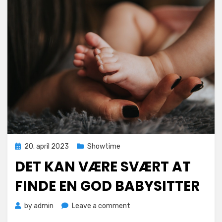
Posted
20. april 2023
Showtime
on
DET KAN VÆRE SVÆRT AT
FINDE EN GOD BABYSITTER
on
by
admin
Leave a comment
Det