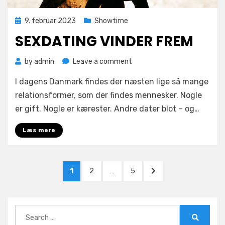
Posted
9. februar 2023
Showtime
on
SEXDATING VINDER FREM
on
by
admin
Leave a comment
Sexdating
I dagens Danmark findes der næsten lige så mange
vinder
frem
relationsformer, som der findes mennesker. Nogle
er gift. Nogle er kærester. Andre dater blot – og…
Læs mere
Indlægsinddeling
PAGE
PAGE
PAGE
NEXT
1
2
…
5
PAGE
Search
for: