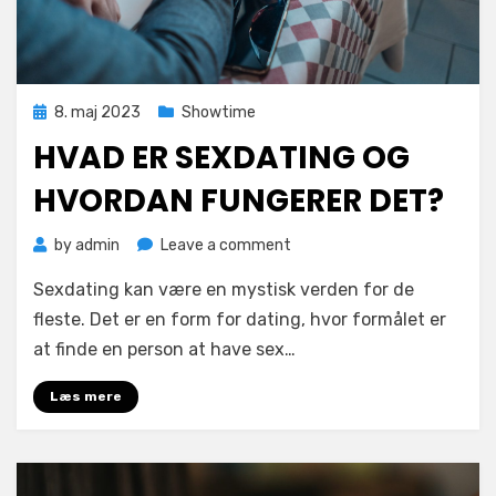
Posted
8. maj 2023
Showtime
on
HVAD ER SEXDATING OG
HVORDAN FUNGERER DET?
on
by
admin
Leave a comment
Hvad
Sexdating kan være en mystisk verden for de
er
sexdating
fleste. Det er en form for dating, hvor formålet er
og
at finde en person at have sex…
hvordan
fungerer
Læs mere
det?