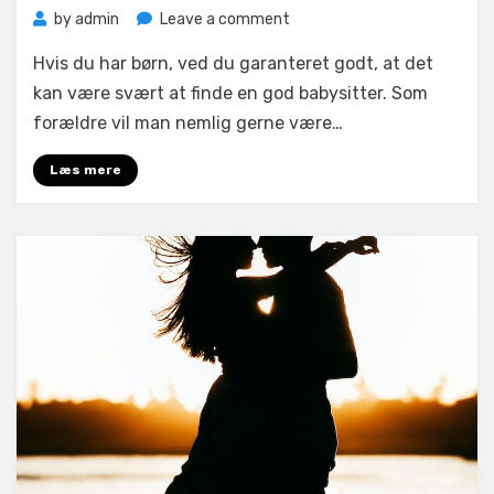
on
by
admin
Leave a comment
Det
Hvis du har børn, ved du garanteret godt, at det
kan
være
kan være svært at finde en god babysitter. Som
svært
forældre vil man nemlig gerne være…
at
finde
Læs mere
en
god
babysitter