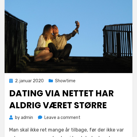
Posted
2. januar 2020
Showtime
on
DATING VIA NETTET HAR
ALDRIG VÆRET STØRRE
on
by
admin
Leave a comment
Dating
Man skal ikke ret mange år tilbage, før der ikke var
via