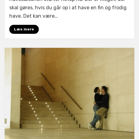
starter
nu;
skal gøres, hvis du går op i at have en fin og frodig
har
have. Det kan være…
du
brug
Læs mere
for
en
havemand?