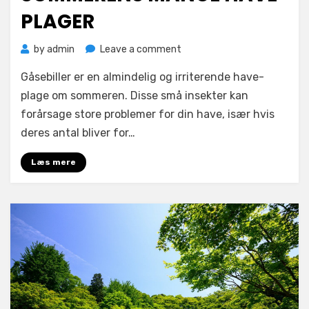
PLAGER
on
by
admin
Leave a comment
Gåsebiller
Gåsebiller er en almindelig og irriterende have-
er
en
plage om sommeren. Disse små insekter kan
af
forårsage store problemer for din have, især hvis
sommerens
deres antal bliver for…
mange
have-
Læs mere
plager