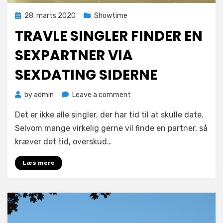
Posted
28. marts 2020
Showtime
on
TRAVLE SINGLER FINDER EN
SEXPARTNER VIA
SEXDATING SIDERNE
on
by
admin
Leave a comment
Travle
Det er ikke alle singler, der har tid til at skulle date.
singler
finder
Selvom mange virkelig gerne vil finde en partner, så
en
kræver det tid, overskud…
sexpartner
via
Læs mere
sexdating
siderne