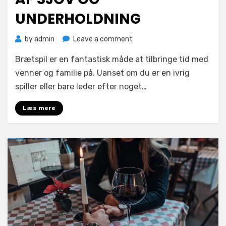
UNDERHOLDNING
on
by
admin
Leave a comment
Brætspil
Brætspil er en fantastisk måde at tilbringe tid med
giver
timevis
venner og familie på. Uanset om du er en ivrig
af
spiller eller bare leder efter noget…
sjov
og
Læs mere
underholdning