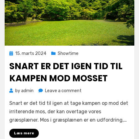
Posted
15. marts 2024
Showtime
on
SNART ER DET IGEN TID TIL
KAMPEN MOD MOSSET
on
by
admin
Leave a comment
Snart
Snart er det tid til igen at tage kampen op mod det
er
det
irriterende mos, der kan overtage vores
igen
græsplæner. Mos i græsplænen er en udfordring,…
tid
til
Læs mere
kampen