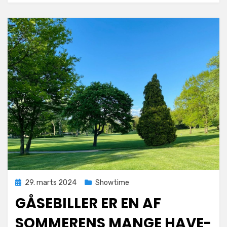
sex
Posted
29. marts 2024
Showtime
on
GÅSEBILLER ER EN AF
SOMMERENS MANGE HAVE-