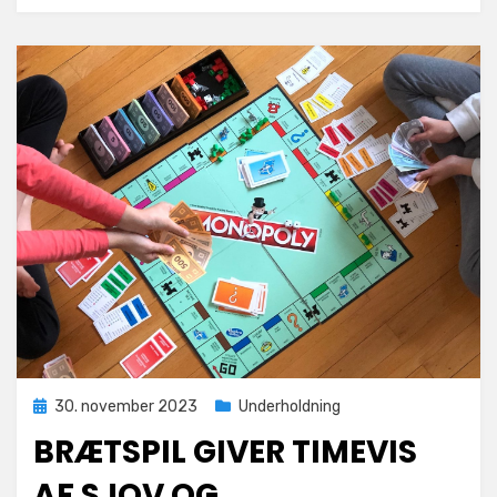
mod
mosset
Posted
30. november 2023
Underholdning
on
BRÆTSPIL GIVER TIMEVIS
AF SJOV OG