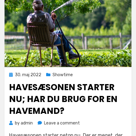
Posted
30. maj 2022
Showtime
on
HAVESÆSONEN STARTER
NU; HAR DU BRUG FOR EN
HAVEMAND?
on
by
admin
Leave a comment
Havesæsonen
Havesæsonen starter netop nu. Der er meget, der