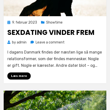
Posted
9. februar 2023
Showtime
on
SEXDATING VINDER FREM
on
by
admin
Leave a comment
Sexdating
I dagens Danmark findes der næsten lige så mange
vinder
frem
relationsformer, som der findes mennesker. Nogle
er gift. Nogle er kærester. Andre dater blot – og…
Læs mere