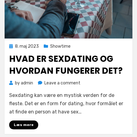
Posted
8. maj 2023
Showtime
on
HVAD ER SEXDATING OG
HVORDAN FUNGERER DET?
on
by
admin
Leave a comment
Hvad
Sexdating kan være en mystisk verden for de
er
sexdating
fleste. Det er en form for dating, hvor formålet er
og
at finde en person at have sex…
hvordan
fungerer
Læs mere
det?