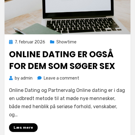
Posted
7. februar 2026
Showtime
on
ONLINE DATING ER OGSÅ
FOR DEM SOM SØGER SEX
on
by
admin
Leave a comment
Online
Online Dating og Partnervalg Online dating er i dag
dating
er
en udbredt metode til at møde nye mennesker,
også
både med henblik på seriøse forhold, venskaber,
for
og…
dem
som
Læs mere
søger