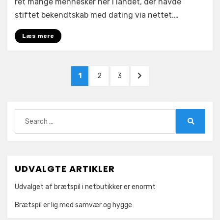
nettet
ret mange mennesker her i landet, der havde
har
stiftet bekendtskab med dating via nettet.…
aldrig
været
Læs mere
større
Indlægsinddeling
PAGE
PAGE
PAGE
NEXT
1
2
3
PAGE
Search
for:
Search
UDVALGTE ARTIKLER
Udvalget af brætspil i netbutikker er enormt
Brætspil er lig med samvær og hygge