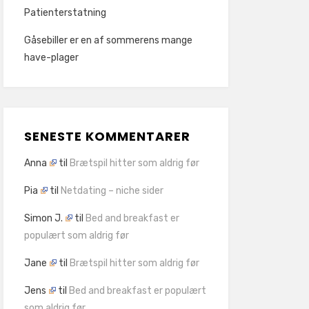
Patienterstatning
Gåsebiller er en af sommerens mange
have-plager
SENESTE KOMMENTARER
Anna
til
Brætspil hitter som aldrig før
Pia
til
Netdating – niche sider
Simon J.
til
Bed and breakfast er
populært som aldrig før
Jane
til
Brætspil hitter som aldrig før
Jens
til
Bed and breakfast er populært
som aldrig før