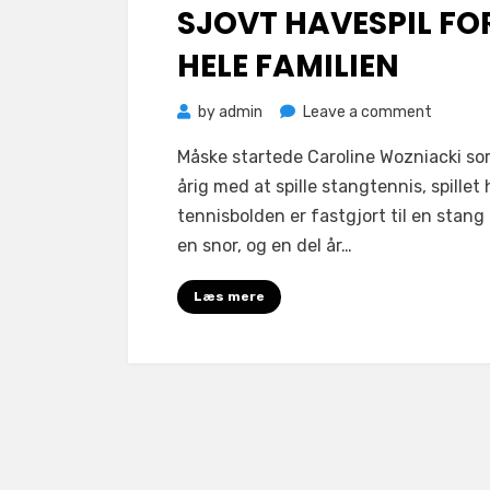
SJOVT HAVESPIL FO
HELE FAMILIEN
on
by
admin
Leave a comment
Stangte
Måske startede Caroline Wozniacki so
er
årig med at spille stangtennis, spillet
et
tennisbolden er fastgjort til en stan
sjovt
en snor, og en del år…
havespil
for
Læs mere
hele
familien