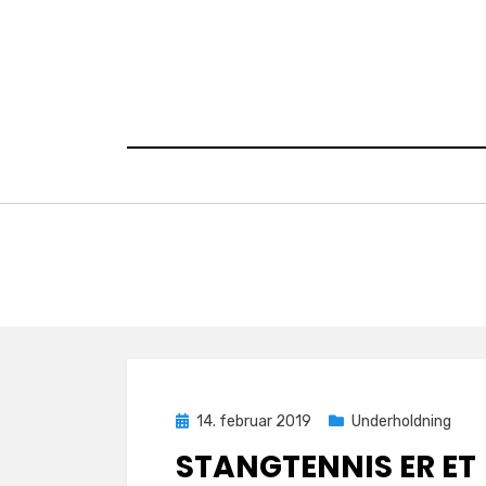
Skip
to
content
Posted
14. februar 2019
Underholdning
on
STANGTENNIS ER ET