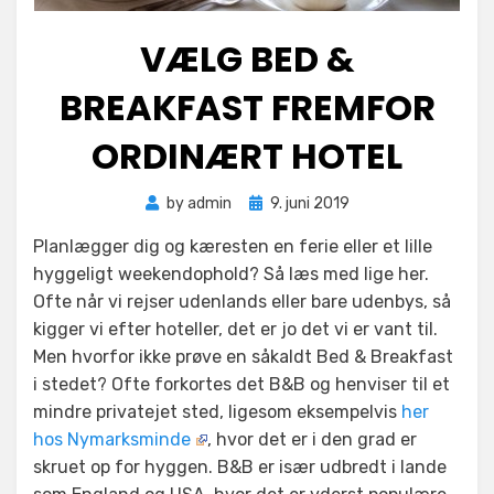
VÆLG BED &
BREAKFAST FREMFOR
ORDINÆRT HOTEL
Posted
by
admin
9. juni 2019
on
Planlægger dig og kæresten en ferie eller et lille
hyggeligt weekendophold? Så læs med lige her.
Ofte når vi rejser udenlands eller bare udenbys, så
kigger vi efter hoteller, det er jo det vi er vant til.
Men hvorfor ikke prøve en såkaldt Bed & Breakfast
i stedet? Ofte forkortes det B&B og henviser til et
mindre privatejet sted, ligesom eksempelvis
her
hos Nymarksminde
, hvor det er i den grad er
skruet op for hyggen. B&B er især udbredt i lande