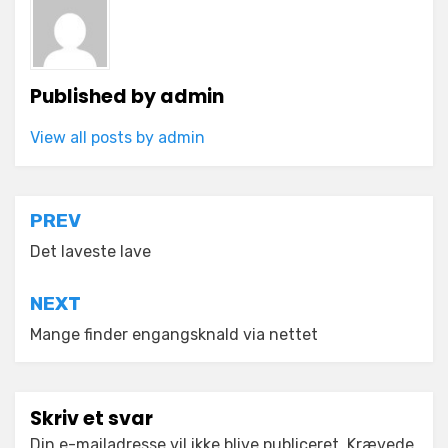
Published by
admin
View all posts by admin
Indlægsnavigation
PREV
Det laveste lave
NEXT
Mange finder engangsknald via nettet
Skriv et svar
Din e-mailadresse vil ikke blive publiceret.
Krævede