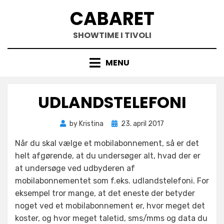
Skip
CABARET
to
content
SHOWTIME I TIVOLI
MENU
UDLANDSTELEFONI
Posted
by
Kristina
23. april 2017
on
Når du skal vælge et mobilabonnement, så er det
helt afgørende, at du undersøger alt, hvad der er
at undersøge ved udbyderen af
mobilabonnementet som f.eks. udlandstelefoni. For
eksempel tror mange, at det eneste der betyder
noget ved et mobilabonnement er, hvor meget det
koster, og hvor meget taletid, sms/mms og data du